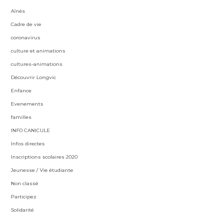
Aînés
Cadre de vie
coronavirus
culture et animations
cultures-animations
Découvrir Longvic
Enfance
Evenements
familles
INFO CANICULE
Infos directes
Inscriptions scolaires 2020
Jeunesse / Vie étudiante
Non classé
Participez
Solidarité