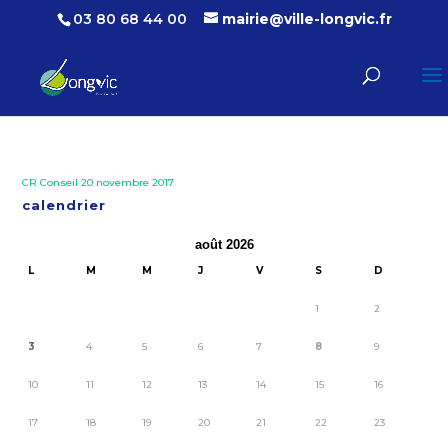
03 80 68 44 00
mairie@ville-longvic.fr
CR Conseil 20 novembre 2017
calendrier
août 2026
L
M
M
J
V
S
D
1
2
3
4
5
6
7
8
9
10
11
12
13
14
15
16
17
18
19
20
21
22
23