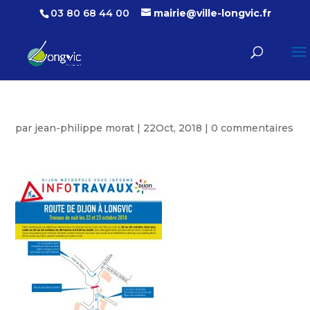
03 80 68 44 00
mairie@ville-longvic.fr
par
jean-philippe morat
|
22Oct, 2018
|
0 commentaires