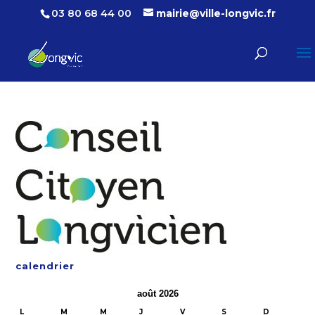
03 80 68 44 00
mairie@ville-longvic.fr
calendrier
août 2026
L
M
M
J
V
S
D