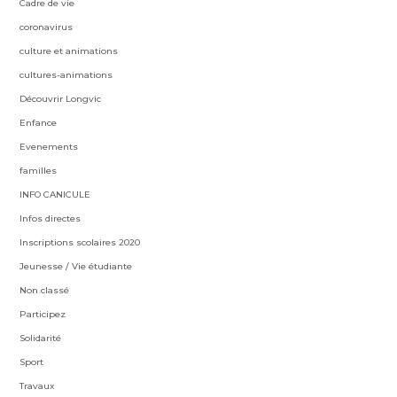
Cadre de vie
coronavirus
culture et animations
cultures-animations
Découvrir Longvic
Enfance
Evenements
familles
INFO CANICULE
Infos directes
Inscriptions scolaires 2020
Jeunesse / Vie étudiante
Non classé
Participez
Solidarité
Sport
Travaux