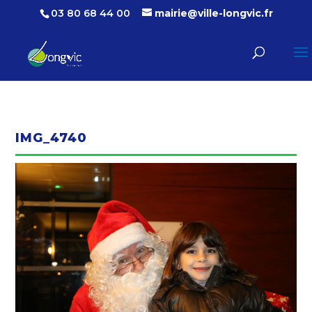
03 80 68 44 00
mairie@ville-longvic.fr
IMG_4740