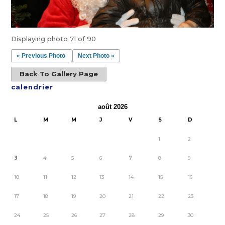
Displaying photo 71 of 90
« Previous Photo
Next Photo »
Back To Gallery Page
calendrier
août 2026
L
M
M
J
V
S
D
1
2
3
4
5
6
7
8
9
10
11
12
13
14
15
16
17
18
19
20
21
22
23
24
25
26
27
28
29
30