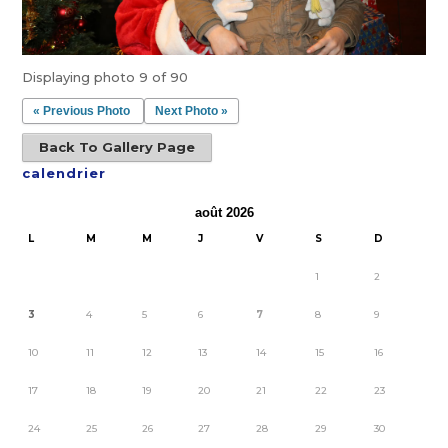
Displaying photo 9 of 90
« Previous Photo
Next Photo »
Back To Gallery Page
calendrier
août 2026
L
M
M
J
V
S
D
1
2
3
4
5
6
7
8
9
10
11
12
13
14
15
16
17
18
19
20
21
22
23
24
25
26
27
28
29
30