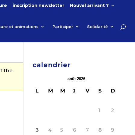
ture
inscription newsletter
Nouvel arrivant ?
ture et animations
Participer
Solidarité
calendrier
f the
août 2026
L
M
M
J
V
S
D
1
2
3
4
5
6
7
8
9