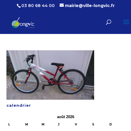
03 80 68 44 00
mairie@ville-longvic.fr
calendrier
août 2026
L
M
M
J
V
S
D