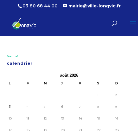
03 80 68 44 00
mairie@ville-longvic.fr
Menu-1
calendrier
août 2026
L
M
M
J
V
S
D
1
2
3
4
5
6
7
8
9
10
11
12
13
14
15
16
17
18
19
20
21
22
23