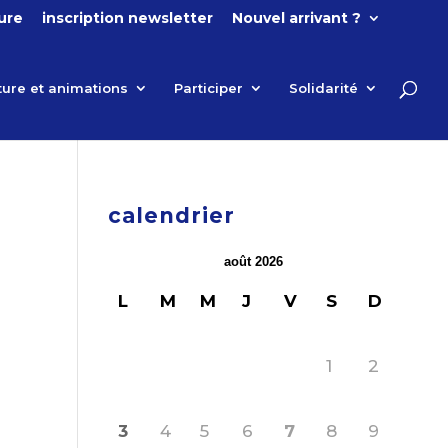
ture
inscription newsletter
Nouvel arrivant ?
ture et animations
Participer
Solidarité
calendrier
août 2026
L
M
M
J
V
S
D
1
2
3
4
5
6
7
8
9