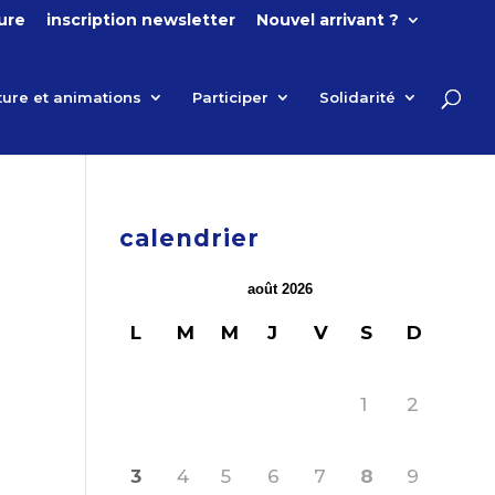
ture
inscription newsletter
Nouvel arrivant ?
ture et animations
Participer
Solidarité
calendrier
août 2026
L
M
M
J
V
S
D
1
2
3
4
5
6
7
8
9