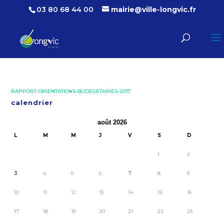
03 80 68 44 00
mairie@ville-longvic.fr
RAPPORT-ORIENTATIONS-BUDEGETAIRES-2017
calendrier
août 2026
L
M
M
J
V
S
D
1
2
3
4
5
6
7
8
9
10
11
12
13
14
15
16
17
18
19
20
21
22
23