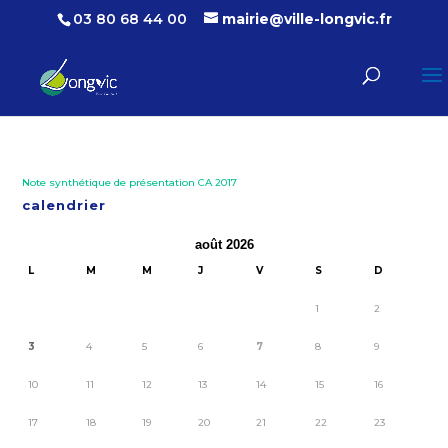
03 80 68 44 00
mairie@ville-longvic.fr
Note synthétique de présentation CA 2017
calendrier
août 2026
L
M
M
J
V
S
D
1
2
3
4
5
6
7
8
9
10
11
12
13
14
15
16
17
18
19
20
21
22
23