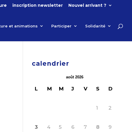
ture
inscription newsletter
Nouvel arrivant ?
ture et animations
Participer
Solidarité
calendrier
août 2026
L
M
M
J
V
S
D
1
2
3
4
5
6
7
8
9