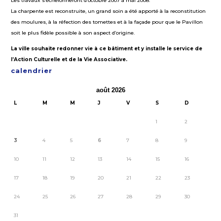
Les travaux s’échelonneront d’octobre 2007 à mai 2008.
La charpente est reconstruite, un grand soin a été apporté à la reconstitution
des moulures, à la réfection des tomettes et à la façade pour que le Pavillon
soit le plus fidèle possible à son aspect d’origine.
La ville souhaite redonner vie à ce bâtiment et y installe le service de
l’Action Culturelle et de la Vie Associative.
calendrier
août 2026
L
M
M
J
V
S
D
1
2
3
4
5
6
7
8
9
10
11
12
13
14
15
16
17
18
19
20
21
22
23
24
25
26
27
28
29
30
31