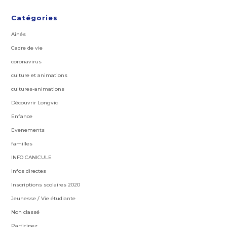
Catégories
Aînés
Cadre de vie
coronavirus
culture et animations
cultures-animations
Découvrir Longvic
Enfance
Evenements
familles
INFO CANICULE
Infos directes
Inscriptions scolaires 2020
Jeunesse / Vie étudiante
Non classé
Participez