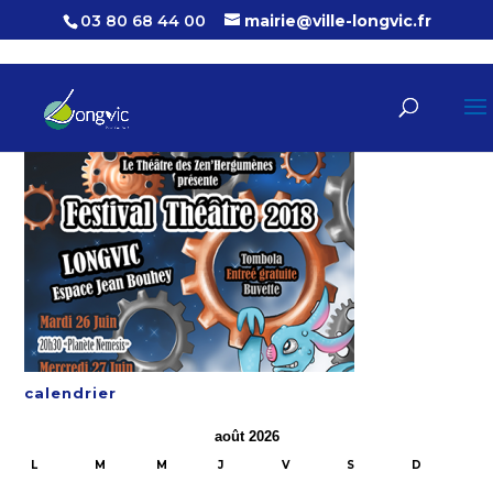
03 80 68 44 00
mairie@ville-longvic.fr
calendrier
août 2026
L
M
M
J
V
S
D