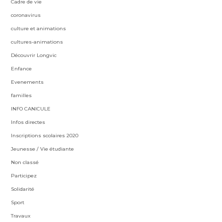
Cadre de vie
coronavirus
culture et animations
cultures-animations
Découvrir Longvic
Enfance
Evenements
familles
INFO CANICULE
Infos directes
Inscriptions scolaires 2020
Jeunesse / Vie étudiante
Non classé
Participez
Solidarité
Sport
Travaux