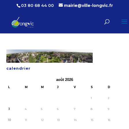
03 80 68 44 00
mairie@ville-longvic.fr
calendrier
août 2026
L
M
M
J
V
S
D
1
2
3
4
5
6
7
8
9
10
11
12
13
14
15
16