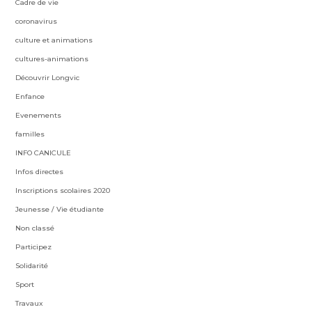
Cadre de vie
coronavirus
culture et animations
cultures-animations
Découvrir Longvic
Enfance
Evenements
familles
INFO CANICULE
Infos directes
Inscriptions scolaires 2020
Jeunesse / Vie étudiante
Non classé
Participez
Solidarité
Sport
Travaux