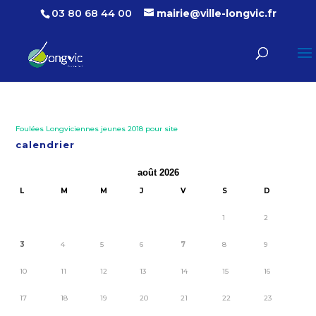
03 80 68 44 00
mairie@ville-longvic.fr
Foulées Longviciennes jeunes 2018 pour site
calendrier
août 2026
L
M
M
J
V
S
D
1
2
3
4
5
6
7
8
9
10
11
12
13
14
15
16
17
18
19
20
21
22
23