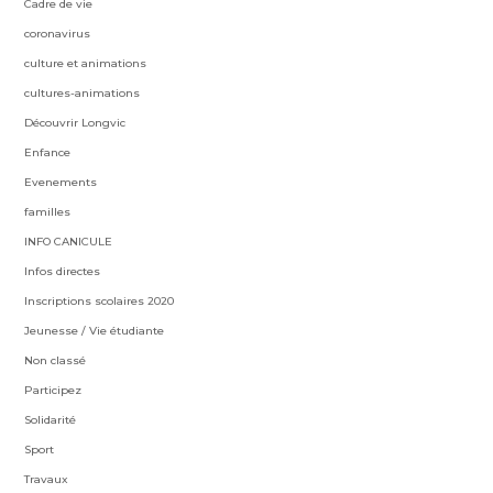
Cadre de vie
coronavirus
culture et animations
cultures-animations
Découvrir Longvic
Enfance
Evenements
familles
INFO CANICULE
Infos directes
Inscriptions scolaires 2020
Jeunesse / Vie étudiante
Non classé
Participez
Solidarité
Sport
Travaux