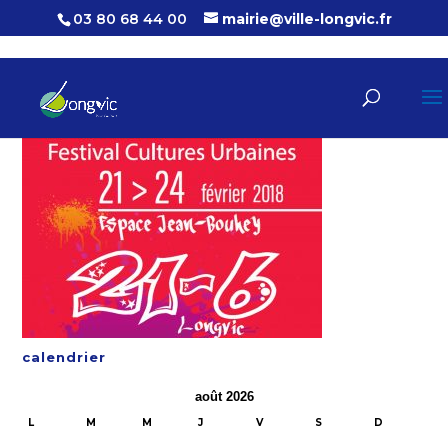
03 80 68 44 00
mairie@ville-longvic.fr
calendrier
août 2026
L
M
M
J
V
S
D