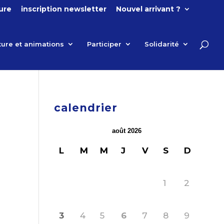
ture
inscription newsletter
Nouvel arrivant ?
ture et animations
Participer
Solidarité
calendrier
août 2026
L
M
M
J
V
S
D
1
2
3
4
5
6
7
8
9