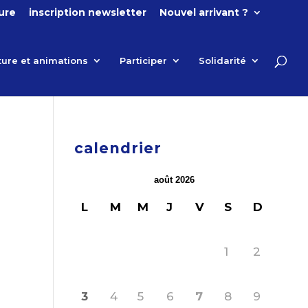
ture
inscription newsletter
Nouvel arrivant ?
ture et animations
Participer
Solidarité
calendrier
août 2026
L
M
M
J
V
S
D
1
2
3
4
5
6
7
8
9