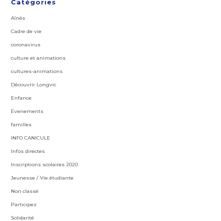
Catégories
Aînés
Cadre de vie
coronavirus
culture et animations
cultures-animations
Découvrir Longvic
Enfance
Evenements
familles
INFO CANICULE
Infos directes
Inscriptions scolaires 2020
Jeunesse / Vie étudiante
Non classé
Participez
Solidarité