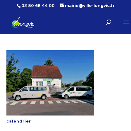
03 80 68 44 00
mairie@ville-longvic.fr
calendrier