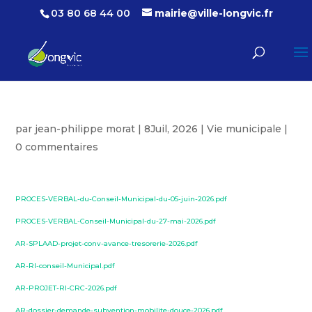
03 80 68 44 00
mairie@ville-longvic.fr
par
jean-philippe morat
|
8Juil, 2026
|
Vie municipale
|
0 commentaires
PROCES-VERBAL-du-Conseil-Municipal-du-05-juin-2026.pdf
PROCES-VERBAL-Conseil-Municipal-du-27-mai-2026.pdf
AR-SPLAAD-projet-conv-avance-tresorerie-2026.pdf
AR-RI-conseil-Municipal.pdf
AR-PROJET-RI-CRC-2026.pdf
AR-dossier-demande-subvention-mobilite-douce-2026.pdf