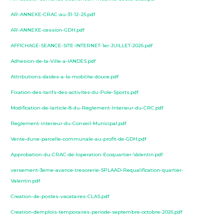
AR-ANNEXE-CRAC-au-31-12-25.pdf
AR-ANNEXE-cession-GDH.pdf
AFFICHAGE-SEANCE-SITE-INTERNET-1er-JUILLET-2026.pdf
Adhesion-de-la-Ville-a-lANDES.pdf
Attributions-daides-a-la-mobilite-douce.pdf
Fixation-des-tarifs-des-activites-du-Pole-Sports.pdf
Modification-de-larticle-8-du-Reglement-Interieur-du-CRC.pdf
Reglement-interieur-du-Conseil-Municipal.pdf
Vente-dune-parcelle-communale-au-profit-de-GDH.pdf
Approbation-du-CRAC-de-loperation-Ecoquartier-Valentin.pdf
versement-3eme-avance-tresorerie-SPLAAD-Requalification-quartier-
Valentin.pdf
Creation-de-postes-vacataires-CLAS.pdf
Creation-demplois-temporaires-periode-septembre-octobre-2026.pdf