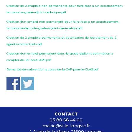
Creation-de-2-emplois-non-permanents-pour-faire-face-a-un-accroissement-
temporaire-grade-adjoint-technique.pdf
Creation-dun-emploi-non-permanent-pour-faire-face-a-un-accroissement-
temporaire-dactivite-grade-adjoint-danimation.pdf
Creation-de-2-emplois-permanents-et-autorisation-de-recrutement-de-2-
agents-contractuels.pdf
Creation-dun-emploi-permanent-dans-le-grade-dadjoint-danimation-a-
compter-du-1er-aout-2026.pdf
Demande-de-subvention-aupres-de-la-CAF-pour-le-CLAS.pdf
CONTACT
03 80 68 44 00
mairie@ville-longvic.fr
1 Allée de la Mairie, 21600 Longvic