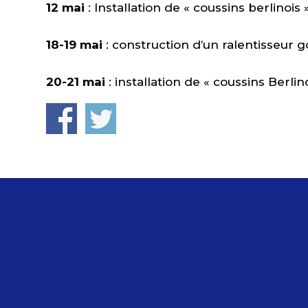
12 mai
: Installation de « coussins berlinois
18-19 mai
: construction d’un ralentisseur
20-21 mai
: installation de « coussins Berli