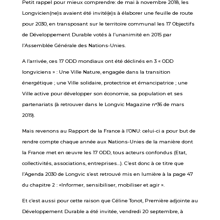
Petit rappel pour mieux comprendre: de mai à novembre 2018, les
Longvicien(ne)s avaient été invité(e)s à élaborer une feuille de route
pour 2030, en transposant sur le territoire communal les 17 Objectifs
de Développement Durable votés à l’unanimité en 2015 par
l’Assemblée Générale des Nations-Unies.
A l’arrivée, ces 17 ODD mondiaux ont été déclinés en 3 « ODD
longviciens » : Une Ville Nature, engagée dans la transition
énergétique ; une Ville solidaire, protectrice et émancipatrice ; une
Ville active pour développer son économie, sa population et ses
partenariats (à retrouver dans le Longvic Magazine n°36 de mars
2019).
Mais revenons au Rapport de la France à l’ONU: celui-ci a pour but de
rendre compte chaque année aux Nations-Unies de la manière dont
la France met en œuvre les 17 ODD, tous acteurs confondus (Etat,
collectivités, associations, entreprises…). C’est donc à ce titre que
l’Agenda 2030 de Longvic s’est retrouvé mis en lumière à la page 47
du chapitre 2 : «Informer, sensibiliser, mobiliser et agir ».
Et c’est aussi pour cette raison que Céline Tonot, Première adjointe au
Développement Durable a été invitée, vendredi 20 septembre, à