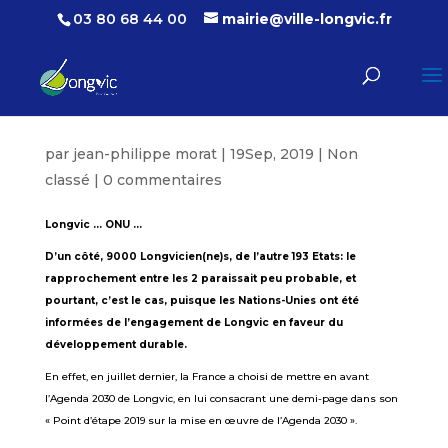
03 80 68 44 00
mairie@ville-longvic.fr
par
jean-philippe morat
|
19Sep, 2019
|
Non
classé
|
0 commentaires
Longvic … ONU …
D’un côté, 9000 Longvicien(ne)s, de l’autre 193 Etats: le
rapprochement entre les 2 paraissait peu probable, et
pourtant, c’est le cas, puisque les Nations-Unies ont été
informées de l’engagement de Longvic en faveur du
développement durable.
En effet, en juillet dernier, la France a choisi de mettre en avant
l’Agenda 2030 de Longvic, en lui consacrant une demi-page dans son
« Point d’étape 2019 sur la mise en œuvre de l’Agenda 2030 ».