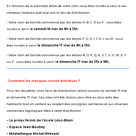
En fonction de la première lettre de votre nom vous êtes invités à venir à ces
créneaux horaires quel que soit le lieu de distribution.
• Votre nom de famille commence par les lettres A, B, C, D ou E : vous êtes
invités à venir l
e samedi 16 mai de 8h à 13h.
• Votre nom de famille commence par les lettres F, G, H, I, J, K, L ou M : vous
êtes invités à venir
le dimanche 17 mai
de 8h à 13h.
• Votre nom de famille commence par les lettres N, O, P, Q, R, S, T, U, V, W, X, Y
ou Z : vous êtes invités à venir l
e dimanche 17 mai de 13h à 18h.
Comment les masques seront distribués ?
Pour les récupérer, trois lieux de distribution seront ouverts ce samedi 16 mai
et dimanche 17 mai. Ces sites ont été choisis pour être au plus près des
habitants tout en veillant au respect des consignes sanitaires et aux diverses
contraintes logistiques liées à cette distribution :
– Le préau fermé de l’école
Léon-Blum
– Espace Jean-Bouhey
– Médiathèque Michel-Etiévant