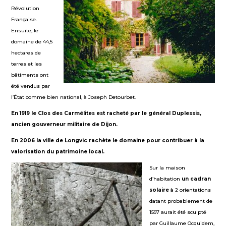
Révolution
Française.
Ensuite, le
domaine de 44,5
hectares de
terres et les
bâtiments ont
été vendus par
l’État comme bien national, à Joseph Detourbet.
En 1919 le Clos des Carmélites est racheté par le général Duplessis,
ancien gouverneur militaire de Dijon.
En 2006 la ville de Longvic rachète le domaine pour contribuer à la
valorisation du patrimoine local.
Sur la maison
d’habitation
un cadran
solaire
à 2 orientations
datant probablement de
1597 aurait été sculpté
par Guillaume Ocquidem,