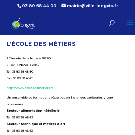
03 80 68 44 00
mairie@ville-longvic.fr
L’ÉCOLE DES MÉTIERS
1 Chemin de la Noue – BP 80
21602 LONGVIC Cedex
Tél. 03 80 68 48 80
Fax 03 80 68 48 81
http://www.ecoledesmetiers.fr
Un ensemble de formations réparties en 3 grandes catégories y sont
proposées :
Secteur alimentation-hôtellerie
Tél. 03 80 68 48 82
Secteur technique et métiers d’art
Tél. 03 80 68 48 83