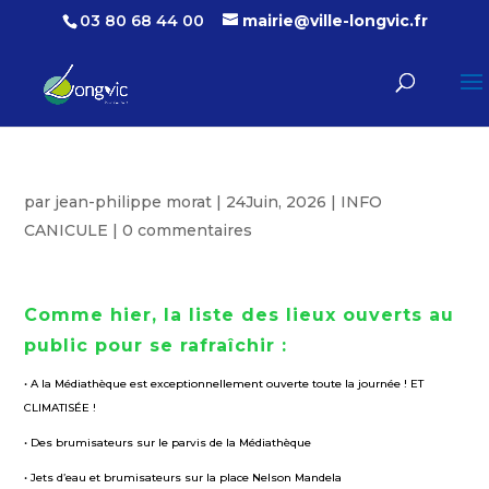
03 80 68 44 00
mairie@ville-longvic.fr
par
jean-philippe morat
|
24Juin, 2026
|
INFO
CANICULE
|
0 commentaires
Comme hier, la liste des lieux ouverts au
public pour se rafraîchir :
• A la Médiathèque est exceptionnellement ouverte toute la journée ! ET
CLIMATISÉE !
• Des brumisateurs sur le parvis de la Médiathèque
• Jets d’eau et brumisateurs sur la place Nelson Mandela