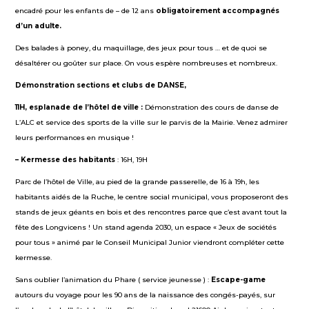
encadré pour les enfants de – de 12 ans
obligatoirement
accompagnés
d’un
adulte.
Des balades à poney, du maquillage, des jeux pour tous … et de quoi se
désaltérer ou goûter sur place. On vous espère nombreuses et nombreux.
Démonstration sections et clubs de DANSE,
11H,
esplanade de l’hôtel de ville :
Démonstration des cours de danse de
L’ALC et service des sports de la ville sur le parvis de la Mairie. Venez admirer
leurs performances en musique !
– Kermesse des habitants
: 16H, 19H
Parc de l’hôtel de Ville, au pied de la grande passerelle, de 16 à 19h, les
habitants aidés de la Ruche, le centre social municipal, vous proposeront des
stands de jeux géants en bois et des rencontres parce que c’est avant tout la
fête des Longvicens ! Un stand agenda 2030, un espace « Jeux de sociétés
pour tous » animé par le Conseil Municipal Junior viendront compléter cette
kermesse.
Sans oublier l’animation du Phare ( service jeunesse ) :
E
scape-game
autours du voyage pour les 90 ans de la naissance des congés-payés, sur