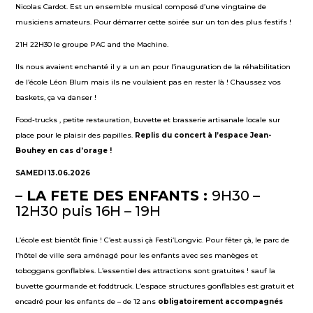
Nicolas Cardot. Est un ensemble musical composé d’une vingtaine de
musiciens amateurs. Pour démarrer cette soirée sur un ton des plus festifs !
21H 22H30 le groupe PAC and the Machine.
Ils nous avaient enchanté il y a un an pour l’inauguration de la réhabilitation
de l’école Léon Blum mais ils ne voulaient pas en rester là ! Chaussez vos
baskets, ça va danser !
Food-trucks , petite restauration, buvette et brasserie artisanale locale sur
place pour le plaisir des papilles.
Replis
du concert
à l’espace Jean-
Bouhey
en cas d’orage !
SAMEDI 13.06.2026
– LA FETE DES ENFANTS :
9H30 –
12H30 puis 16H – 19H
L’école est bientôt finie ! C’est aussi çà Festi’Longvic. Pour fêter çà, le parc de
l’hôtel de ville sera aménagé pour les enfants avec ses manèges et
toboggans gonflables. L’essentiel des attractions sont gratuites ! sauf la
buvette gourmande et foddtruck. L’espace structures gonflables est gratuit et
encadré pour les enfants de – de 12 ans
obligatoirement
accompagnés