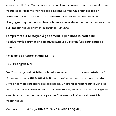
(classes de CE2 de Monsieur école Léon Blum, Monsieur Guinot école Maurice
Mazué et de Madame Monnot école Roland Carraz. Un projet réalisé en
partenariat avec la Château de Châteauneuf et le Conseil Régional de
Bourgogne. Exposition visible aux horaires de la Médiathèque. Toutes les infos
sur : mediatheque.longvic.fr à partir de juin 2026
Temps
fort
sur le Moyen Âge samedi 13 juin dans le cadre de
FestiLongvic :
animations créatives autour du Moyen Âge pour petits et
grands.
– Village des Associations
: 16H – 19H
FESTI’Longvic N°5
Festi’Longvic, c
‘est
LA
fête de la ville avec et pour tous ses habitants !
Retrouvons-nous
du
1
0
au
1
3
juin
, pour profiter de notre ville nature et du
vivre ensemble : du sport, des spectacles, un grand concert festif le vendredi
soir sur la place Nelson Mandela, des food-trucks, de la musique, le village des
associations … Le tout dans le parc du Château, de l’Hôtel de Ville et à la
Médiathèque.
Mercredi 10 juin 2026
(
« Ouverture » de
Festi’Longvic
)