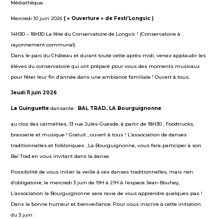
Médiathèque.
Mercredi 10 juin 2026
(
« Ouverture » de
Festi’Longvic
)
14H30 – 18H30 La fête du Conservatoire de Longvic ! (Conservatoire à
rayonnement communal)
Dans le parc du Château et durant toute cette après-midi, venez applaudir les
élèves du conservatoire qui ont préparé pour vous des moments musicaux
pour fêter leur fin d’année dans une ambiance familiale ! Ouvert à tous.
Jeudi 11 juin 2026
La Guinguette
dansante :
BAL
TRAD, LA Bourguignonne
au clos des carmélites, 13 rue Jules-Guesde, à partir de 18H30 , Foodtrucks,
brasserie et musique ! Gratuit , ouvert à tous ! L’association de danses
traditionnelles et folkloriques , La Bourguignonne, vous fera participer à son
Bal Trad en vous invitant dans la danse.
Possibilité de vous initier la veille à ces danses traditionnelles, mais rien
d’obligatoire, le mercredi 3 juin de 19H à 21H à l’espace Jean-Bouhey,
L’association la Bourguignonne sera ravie de vous apprendre quelques pas !
Dans la bonne humeur et bienveillance. Pour vous inscrire à cette initiation
du 3 juin :