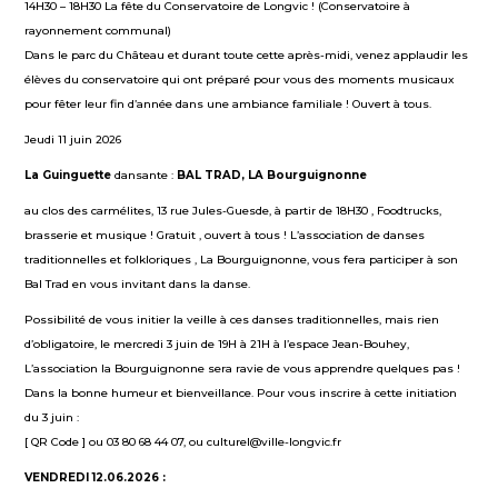
14H30 – 18H30 La fête du Conservatoire de Longvic ! (Conservatoire à
rayonnement communal)
Dans le parc du Château et durant toute cette après-midi, venez applaudir les
élèves du conservatoire qui ont préparé pour vous des moments musicaux
pour fêter leur fin d’année dans une ambiance familiale ! Ouvert à tous.
Jeudi 11 juin 2026
La Guinguette
dansante :
BAL
TRAD, LA Bourguignonne
au clos des carmélites, 13 rue Jules-Guesde, à partir de 18H30 , Foodtrucks,
brasserie et musique ! Gratuit , ouvert à tous ! L’association de danses
traditionnelles et folkloriques , La Bourguignonne, vous fera participer à son
Bal Trad en vous invitant dans la danse.
Possibilité de vous initier la veille à ces danses traditionnelles, mais rien
d’obligatoire, le mercredi 3 juin de 19H à 21H à l’espace Jean-Bouhey,
L’association la Bourguignonne sera ravie de vous apprendre quelques pas !
Dans la bonne humeur et bienveillance. Pour vous inscrire à cette initiation
du 3 juin :
[ QR Code ] ou 03 80 68 44 07, ou culturel@ville-longvic.fr
VENDREDI 12.06.2026 :