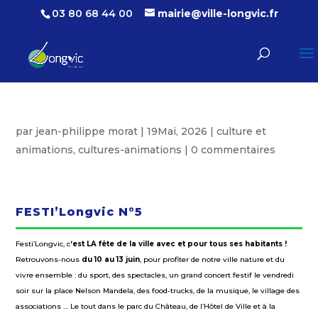
03 80 68 44 00
mairie@ville-longvic.fr
par
jean-philippe morat
|
19Mai, 2026
|
culture et
animations
,
cultures-animations
|
0 commentaires
FESTI’Longvic N°5
Festi’Longvic, c
‘est
LA
fête de la ville avec et pour tous ses habitants !
Retrouvons-nous
du
1
0
au
1
3
juin
, pour profiter de notre ville nature et du
vivre ensemble : du sport, des spectacles, un grand concert festif le vendredi
soir sur la place Nelson Mandela, des food-trucks, de la musique, le village des
associations … Le tout dans le parc du Château, de l’Hôtel de Ville et à la