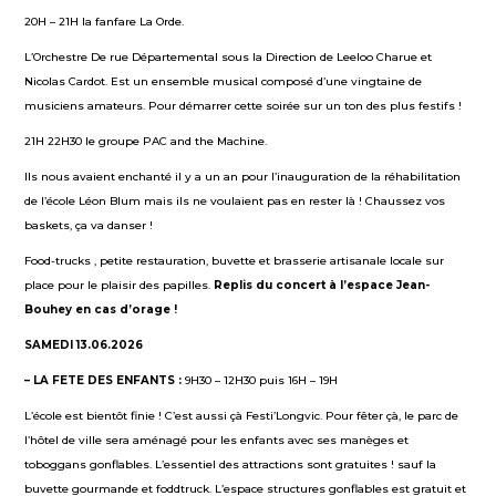
20H – 21H la fanfare La Orde.
L’Orchestre De rue Départemental sous la Direction de Leeloo Charue et
Nicolas Cardot. Est un ensemble musical composé d’une vingtaine de
musiciens amateurs. Pour démarrer cette soirée sur un ton des plus festifs !
21H 22H30 le groupe PAC and the Machine.
Ils nous avaient enchanté il y a un an pour l’inauguration de la réhabilitation
de l’école Léon Blum mais ils ne voulaient pas en rester là ! Chaussez vos
baskets, ça va danser !
Food-trucks , petite restauration, buvette et brasserie artisanale locale sur
place pour le plaisir des papilles.
Replis
du concert
à l’espace Jean-
Bouhey
en cas d’orage !
SAMEDI 13.06.2026
– LA FETE DES ENFANTS :
9H30 – 12H30 puis 16H – 19H
L’école est bientôt finie ! C’est aussi çà Festi’Longvic. Pour fêter çà, le parc de
l’hôtel de ville sera aménagé pour les enfants avec ses manèges et
toboggans gonflables. L’essentiel des attractions sont gratuites ! sauf la
buvette gourmande et foddtruck. L’espace structures gonflables est gratuit et