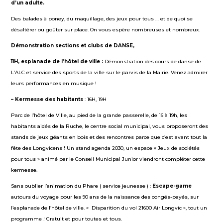
d’un
adulte.
Des balades à poney, du maquillage, des jeux pour tous … et de quoi se
désaltérer ou goûter sur place. On vous espère nombreuses et nombreux.
Démonstration sections et clubs de DANSE,
11H,
esplanade de l’hôtel de ville :
Démonstration des cours de danse de
L’ALC et service des sports de la ville sur le parvis de la Mairie. Venez admirer
leurs performances en musique !
– Kermesse des habitants
: 16H, 19H
Parc de l’hôtel de Ville, au pied de la grande passerelle, de 16 à 19h, les
habitants aidés de la Ruche, le centre social municipal, vous proposeront des
stands de jeux géants en bois et des rencontres parce que c’est avant tout la
fête des Longvicens ! Un stand agenda 2030, un espace « Jeux de sociétés
pour tous » animé par le Conseil Municipal Junior viendront compléter cette
kermesse.
Sans oublier l’animation du Phare ( service jeunesse ) :
E
scape-game
autours du voyage pour les 90 ans de la naissance des congés-payés, sur
l’esplanade de l’hôtel de ville. « Disparition du vol 21600 Air Longvic », tout un
programme ! Gratuit et pour toutes et tous.