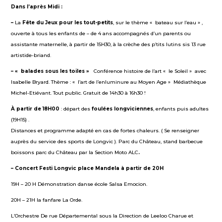
Dans l’après Midi :
–
La
Fête du Jeux
pour les tout-petits
, sur le thème « bateau sur l’eau » ,
ouverte à tous les enfants de – de 4 ans accompagnés d’un parents ou
assistante maternelle, à partir de 15H30, à la crèche des p’tits lutins sis 13 rue
artistide-briand.
–
«
balade
s
sous les toiles »
Conférence histoire de l’art « le Soleil » avec
Isabelle Bryard. Thème : « l’art de l’enluminure au Moyen Age » Médiathèque
Michel-Etiévant. Tout public. Gratuit de 14h30 à 16h30 !
À partir de
1
8
H
00
: départ des
foulées lo
n
g
vi
ciennes
, enfants puis adultes
(19H15) .
Distances et programme adapté en cas de fortes chaleurs. ( Se renseigner
auprès du service des sports de Longvic ). Parc du Château, stand barbecue
boissons parc du Château par la Section Moto ALC
.
– Concert Festi Longvic place Mandela à partir de 20H
19H – 20 H Démonstration danse école Salsa Emocion.
20H – 21H la fanfare La Orde.
L’Orchestre De rue Départemental sous la Direction de Leeloo Charue et