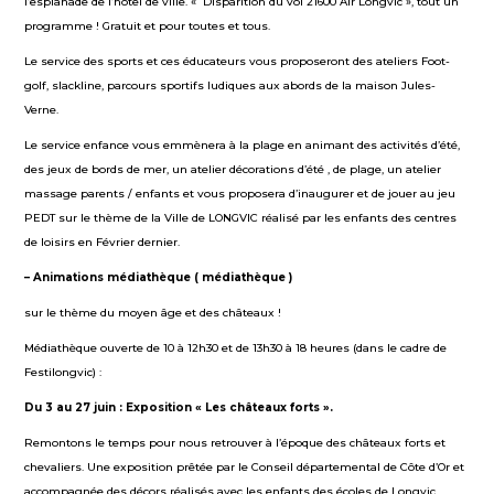
l’esplanade de l’hôtel de ville. « Disparition du vol 21600 Air Longvic », tout un
programme ! Gratuit et pour toutes et tous.
Le service des sports et ces éducateurs vous proposeront des ateliers Foot-
golf, slackline, parcours sportifs ludiques aux abords de la maison Jules-
Verne.
Le service enfance vous emmènera à la plage en animant des activités d’été,
des jeux de bords de mer, un atelier décorations d’été , de plage, un atelier
massage parents / enfants et vous proposera d’inaugurer et de jouer au jeu
PEDT sur le thème de la Ville de LONGVIC réalisé par les enfants des centres
de loisirs en Février dernier.
– Animations médiathèque ( médiathèque )
sur le thème du moyen âge et des châteaux !
Médiathèque ouverte de 10 à 12h30 et de 13h30 à 18 heures (dans le cadre de
Festilongvic) :
Du 3 au 27 juin : Exposition « Les châteaux forts ».
Remontons le temps pour nous retrouver à l’époque des châteaux forts et
chevaliers. Une exposition prêtée par le Conseil départemental de Côte d’Or et
accompagnée des décors réalisés avec les enfants des écoles de Longvic