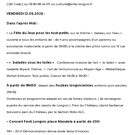
[ QR Code ] ou 03 80 68 44 07, ou culturel@ville-longvic.fr
VENDREDI 12.06.2026 :
Dans l’après Midi :
–
La
Fête du Jeux
pour les tout-petits
, sur le thème « bateau sur l’eau » ,
ouverte à tous les enfants de – de 4 ans accompagnés d’un parents ou
assistante maternelle, à partir de 15H30, à la crèche des p’tits lutins sis 13 rue
artistide-briand.
–
«
balade
s
sous les toiles »
Conférence histoire de l’art « le Soleil » avec
Isabelle Bryard. Thème : « l’art de l’enluminure au Moyen Age » Médiathèque
Michel-Etiévant. Tout public. Gratuit de 14h30 à 16h30 !
À partir de
1
8
H
00
: départ des
foulées lo
n
g
vi
ciennes
, enfants puis adultes
(19H15) .
Distances et programme adapté en cas de fortes chaleurs. ( Se renseigner
auprès du service des sports de Longvic ). Parc du Château, stand barbecue
boissons parc du Château par la Section Moto ALC
.
– Concert Festi Longvic place Mandela à partir de 20H
19H – 20 H Démonstration danse école Salsa Emocion.