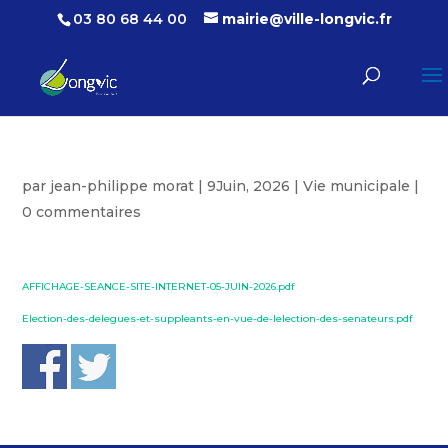
03 80 68 44 00
mairie@ville-longvic.fr
par
jean-philippe morat
|
9Juin, 2026
|
Vie municipale
|
0 commentaires
AFFICHAGE-SEANCE-SITE-INTERNET-05-JUIN-2026.pdf
Election-des-delegues-et-suppleants-en-vue-de-lelection-des-senateurs.pdf