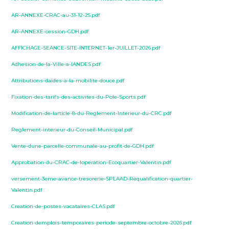
AR-ANNEXE-CRAC-au-31-12-25.pdf
AR-ANNEXE-cession-GDH.pdf
AFFICHAGE-SEANCE-SITE-INTERNET-1er-JUILLET-2026.pdf
Adhesion-de-la-Ville-a-lANDES.pdf
Attributions-daides-a-la-mobilite-douce.pdf
Fixation-des-tarifs-des-activites-du-Pole-Sports.pdf
Modification-de-larticle-8-du-Reglement-Interieur-du-CRC.pdf
Reglement-interieur-du-Conseil-Municipal.pdf
Vente-dune-parcelle-communale-au-profit-de-GDH.pdf
Approbation-du-CRAC-de-loperation-Ecoquartier-Valentin.pdf
versement-3eme-avance-tresorerie-SPLAAD-Requalification-quartier-
Valentin.pdf
Creation-de-postes-vacataires-CLAS.pdf
Creation-demplois-temporaires-periode-septembre-octobre-2026.pdf