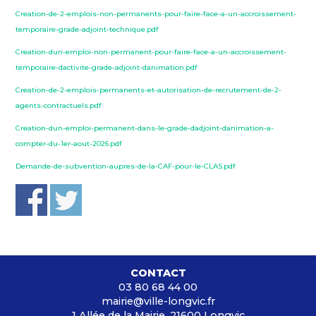
Creation-de-2-emplois-non-permanents-pour-faire-face-a-un-accroissement-
temporaire-grade-adjoint-technique.pdf
Creation-dun-emploi-non-permanent-pour-faire-face-a-un-accroissement-
temporaire-dactivite-grade-adjoint-danimation.pdf
Creation-de-2-emplois-permanents-et-autorisation-de-recrutement-de-2-
agents-contractuels.pdf
Creation-dun-emploi-permanent-dans-le-grade-dadjoint-danimation-a-
compter-du-1er-aout-2026.pdf
Demande-de-subvention-aupres-de-la-CAF-pour-le-CLAS.pdf
CONTACT
03 80 68 44 00
mairie@ville-longvic.fr
1 Allée de la Mairie, 21600 Longvic