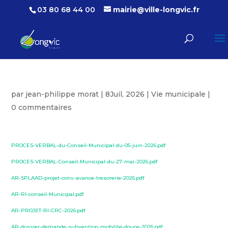
03 80 68 44 00
mairie@ville-longvic.fr
par
jean-philippe morat
|
8Juil, 2026
|
Vie municipale
|
0 commentaires
PROCES-VERBAL-du-Conseil-Municipal-du-05-juin-2026.pdf
PROCES-VERBAL-Conseil-Municipal-du-27-mai-2026.pdf
AR-SPLAAD-projet-conv-avance-tresorerie-2026.pdf
AR-RI-conseil-Municipal.pdf
AR-PROJET-RI-CRC-2026.pdf
AR-dossier-demande-subvention-mobilite-douce-2026.pdf